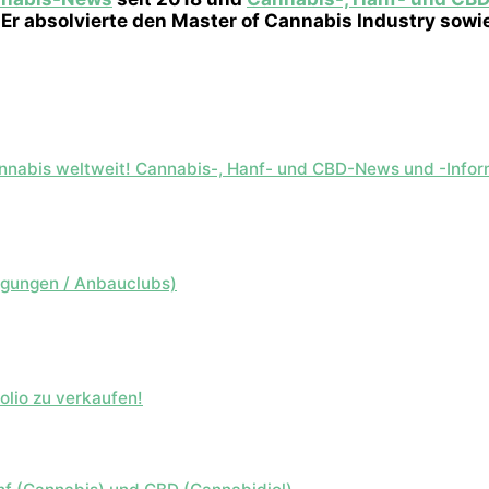
 Er absolvierte den Master of Cannabis Industry sowi
 Cannabis weltweit! Cannabis-, Hanf- und CBD-News und -Inf
igungen / Anbauclubs)
olio zu verkaufen!