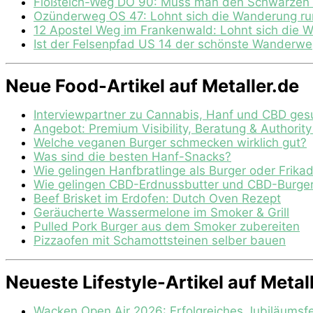
Floßteich-Weg DÖ 90: Muss man den Schwarzen T
Ozünderweg OS 47: Lohnt sich die Wanderung ru
12 Apostel Weg im Frankenwald: Lohnt sich die 
Ist der Felsenpfad US 14 der schönste Wanderweg
Neue Food-Artikel auf Metaller.de
Interviewpartner zu Cannabis, Hanf und CBD ges
Angebot: Premium Visibility, Beratung & Authorit
Welche veganen Burger schmecken wirklich gut?
Was sind die besten Hanf-Snacks?
Wie gelingen Hanfbratlinge als Burger oder Frikad
Wie gelingen CBD-Erdnussbutter und CBD-Burge
Beef Brisket im Erdofen: Dutch Oven Rezept
Geräucherte Wassermelone im Smoker & Grill
Pulled Pork Burger aus dem Smoker zubereiten
Pizzaofen mit Schamottsteinen selber bauen
Neueste Lifestyle-Artikel auf Metal
Wacken Open Air 2026: Erfolgreiches Jubiläumsfe