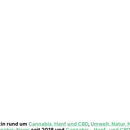
zin rund um
Cannabis, Hanf und CBD
,
Umwelt, Natur, 
nnabis-News
seit 2018 und
Cannabis-, Hanf- und CB