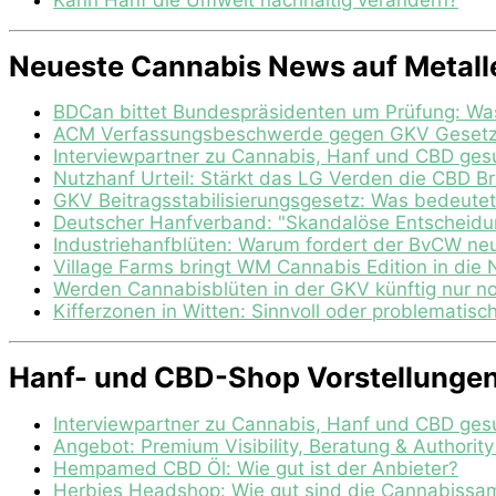
Neueste Cannabis News auf Metall
BDCan bittet Bundespräsidenten um Prüfung: Wa
ACM Verfassungsbeschwerde gegen GKV Gesetz: 
Interviewpartner zu Cannabis, Hanf und CBD ges
Nutzhanf Urteil: Stärkt das LG Verden die CBD B
GKV Beitragsstabilisierungsgesetz: Was bedeutet
Deutscher Hanfverband: "Skandalöse Entscheid
Industriehanfblüten: Warum fordert der BvCW ne
Village Farms bringt WM Cannabis Edition in die 
Werden Cannabisblüten in der GKV künftig nur n
Kifferzonen in Witten: Sinnvoll oder problematisc
Hanf- und CBD-Shop Vorstellungen 
Interviewpartner zu Cannabis, Hanf und CBD ges
Angebot: Premium Visibility, Beratung & Authorit
Hempamed CBD Öl: Wie gut ist der Anbieter?
Herbies Headshop: Wie gut sind die Cannabissa