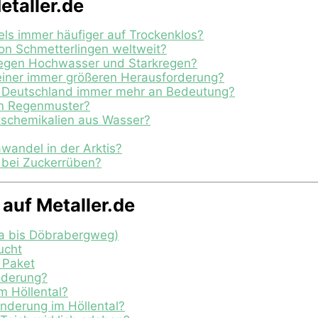
etaller.de
s immer häufiger auf Trockenklos?
on Schmetterlingen weltweit?
gegen Hochwasser und Starkregen?
einer immer größeren Herausforderung?
 Deutschland immer mehr an Bedeutung?
en Regenmuster?
tschemikalien aus Wasser?
wandel in der Arktis?
l bei Zuckerrüben?
auf Metaller.de
a bis Döbrabergweg)
ucht
y Paket
nderung?
m Höllental?
nderung im Höllental?