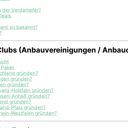
n der Verdampfer?
Deals
ant so bekannt?
?
Clubs (Anbauvereinigungen / Anbau
ucht
y Paket
schland gründen?
ingen gründen?
sen gründen?
eswig-Holstein gründen?
chsen-Anhalt gründen?
land gründen?
nland-Pfalz gründen?
rhein-Westfalen gründen?