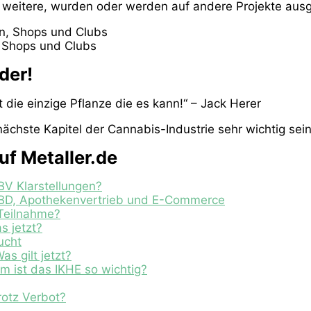
weitere, wurden oder werden auf andere Projekte ausg
 Shops und Clubs
der!
t die einzige Pflanze die es kann!“ – Jack Herer
ächste Kapitel der Cannabis-Industrie sehr wichtig sei
f Metaller.de
V Klarstellungen?
 CBD, Apothekenvertrieb und E-Commerce
 Teilnahme?
s jetzt?
ucht
s gilt jetzt?
 ist das IKHE so wichtig?
otz Verbot?