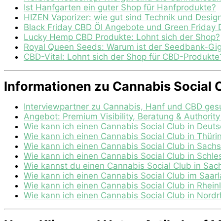
Ist Hanfgarten ein guter Shop für Hanfprodukte?
HIZEN Vaporizer: wie gut sind Technik und Desig
Black Friday CBD Öl Angebote und Green Friday 
Lucky Hemp CBD Produkte: Lohnt sich der Shop?
Royal Queen Seeds: Warum ist der Seedbank-Gig
CBD-Vital: Lohnt sich der Shop für CBD-Produkte
Informationen zu Cannabis Social 
Interviewpartner zu Cannabis, Hanf und CBD ges
Angebot: Premium Visibility, Beratung & Authorit
Wie kann ich einen Cannabis Social Club in Deut
Wie kann ich einen Cannabis Social Club in Thür
Wie kann ich einen Cannabis Social Club in Sach
Wie kann ich einen Cannabis Social Club in Schl
Wie kannst du einen Cannabis Social Club in Sa
Wie kann ich einen Cannabis Social Club im Saar
Wie kann ich einen Cannabis Social Club in Rhei
Wie kann ich einen Cannabis Social Club in Nord