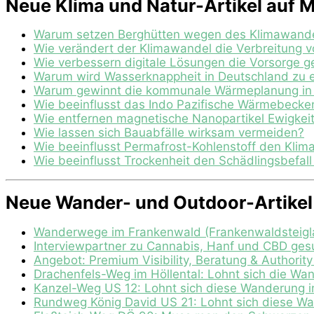
Neue Klima und Natur-Artikel auf M
Warum setzen Berghütten wegen des Klimawandel
Wie verändert der Klimawandel die Verbreitung v
Wie verbessern digitale Lösungen die Vorsorge 
Warum wird Wasserknappheit in Deutschland zu 
Warum gewinnt die kommunale Wärmeplanung in
Wie beeinflusst das Indo Pazifische Wärmebeck
Wie entfernen magnetische Nanopartikel Ewigkei
Wie lassen sich Bauabfälle wirksam vermeiden?
Wie beeinflusst Permafrost-Kohlenstoff den Klima
Wie beeinflusst Trockenheit den Schädlingsbefal
Neue Wander- und Outdoor-Artikel 
Wanderwege im Frankenwald (Frankenwaldsteigl
Interviewpartner zu Cannabis, Hanf und CBD ges
Angebot: Premium Visibility, Beratung & Authorit
Drachenfels-Weg im Höllental: Lohnt sich die Wa
Kanzel-Weg US 12: Lohnt sich diese Wanderung i
Rundweg König David US 21: Lohnt sich diese Wa