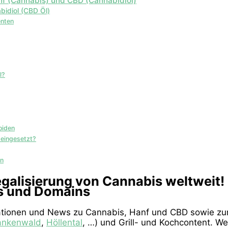
nf (Cannabis) und CBD (Cannabidiol)
bidiol (CBD Öl)
enten
l?
oiden
 eingesetzt?
en
 Legalisierung von Cannabis weltwei
s und Domains
tionen und News zu Cannabis, Hanf und CBD sowie zur C
ankenwald
,
Höllental
, …) und Grill- und Kochcontent. We