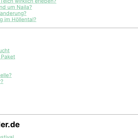
eich wirklich erleben?
nd um Naila?
Wanderung?
 im Höllental?
ucht
y Paket
elle?
r?
ler.de
stival