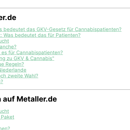
er.de
s bedeutet das GKV-Gesetz für Cannabispatienten?
Was bedeutet das für Patienten?
ucht
ranche?
 es für Cannabispatienten?
ung zu GKV & Cannabis"
ue Regeln?
Niederlande
och zweite Wahl?
h?
auf Metaller.de
ucht
y Paket
men?