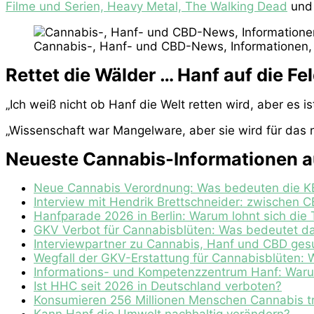
Filme und Serien, Heavy Metal, The Walking Dead
und 
Cannabis-, Hanf- und CBD-News, Informationen,
Rettet die Wälder … Hanf auf die Fel
„Ich weiß nicht ob Hanf die Welt retten wird, aber es is
„Wissenschaft war Mangelware, aber sie wird für das n
Neueste Cannabis-Informationen au
Neue Cannabis Verordnung: Was bedeuten die KB
Interview mit Hendrik Brettschneider: zwischen
Hanfparade 2026 in Berlin: Warum lohnt sich die
GKV Verbot für Cannabisblüten: Was bedeutet da
Interviewpartner zu Cannabis, Hanf und CBD ges
Wegfall der GKV-Erstattung für Cannabisblüten: Wa
Informations- und Kompetenzzentrum Hanf: Warum
Ist HHC seit 2026 in Deutschland verboten?
Konsumieren 256 Millionen Menschen Cannabis tr
Kann Hanf die Umwelt nachhaltig verändern?