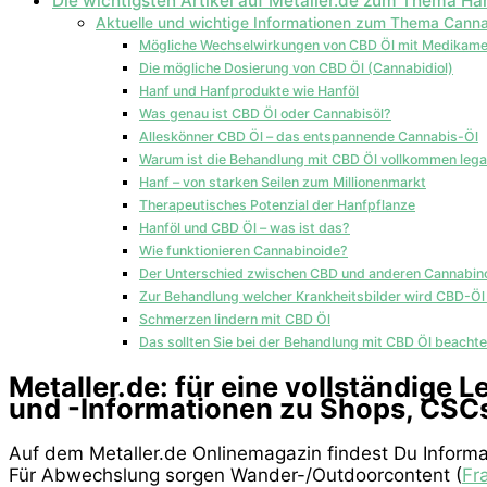
Die wichtigsten Artikel auf Metaller.de zum Thema Ha
Aktuelle und wichtige Informationen zum Thema Canna
Mögliche Wechselwirkungen von CBD Öl mit Medikam
Die mögliche Dosierung von CBD Öl (Cannabidiol)
Hanf und Hanfprodukte wie Hanföl
Was genau ist CBD Öl oder Cannabisöl?
Alleskönner CBD Öl – das entspannende Cannabis-Öl
Warum ist die Behandlung mit CBD Öl vollkommen lega
Hanf – von starken Seilen zum Millionenmarkt
Therapeutisches Potenzial der Hanfpflanze
Hanföl und CBD Öl – was ist das?
Wie funktionieren Cannabinoide?
Der Unterschied zwischen CBD und anderen Cannabin
Zur Behandlung welcher Krankheitsbilder wird CBD-Öl
Schmerzen lindern mit CBD Öl
Das sollten Sie bei der Behandlung mit CBD Öl beacht
Metaller.de: für eine vollständige
und -Informationen zu Shops, CSC
Auf dem Metaller.de Onlinemagazin findest Du Informa
Für Abwechslung sorgen Wander-/Outdoorcontent (
Fr